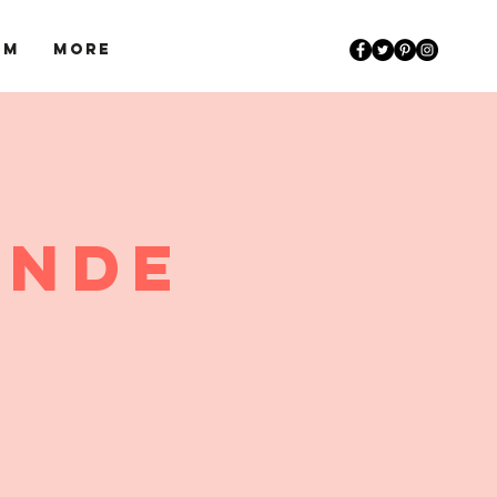
um
More
ände