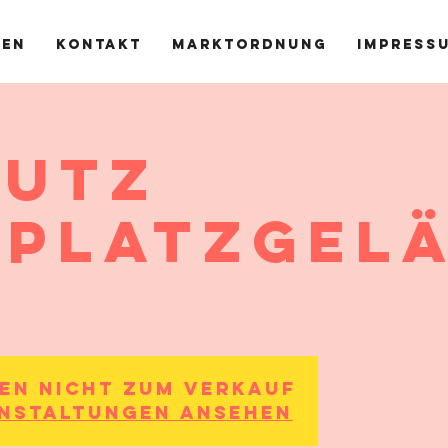
ren
Kontakt
Marktordnung
Impress
Lutz
kplatzgel
hen nicht zum Verkauf
nstaltungen ansehen