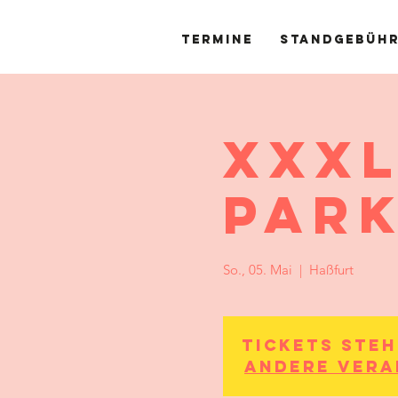
Termine
Standgebüh
XXX
Par
So., 05. Mai
  |  
Haßfurt
Tickets ste
Andere Vera