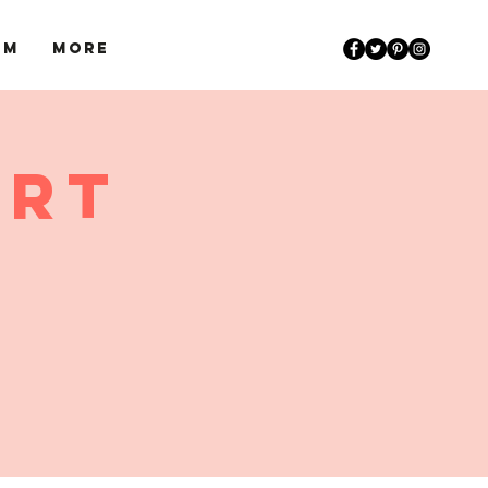
um
More
urt