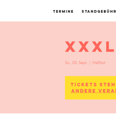
Termine
Standgebüh
XXX
So., 03. Sept.
  |  
Haßfurt
Tickets ste
Andere Vera