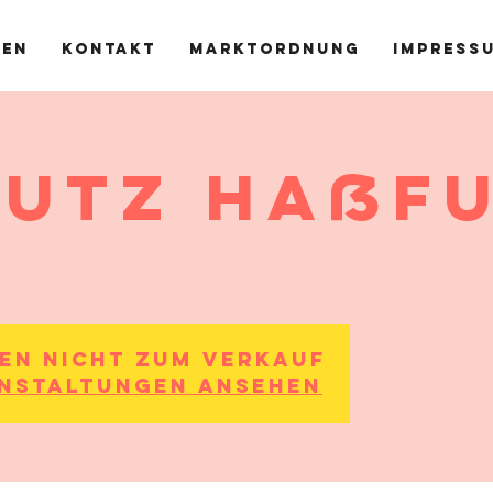
ren
Kontakt
Marktordnung
Impress
Lutz Haßf
hen nicht zum Verkauf
nstaltungen ansehen