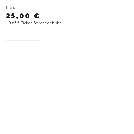
Preis
25,00 €
+0,63 € Ticket-Servicegebühr
Verkauf beendet
Tickettyp
Frühbucher
XXL-Lutz
Mitarbeite
Mehr Infos
Preis
10,00 €
+0,25 € Ticket-Servicegebühr